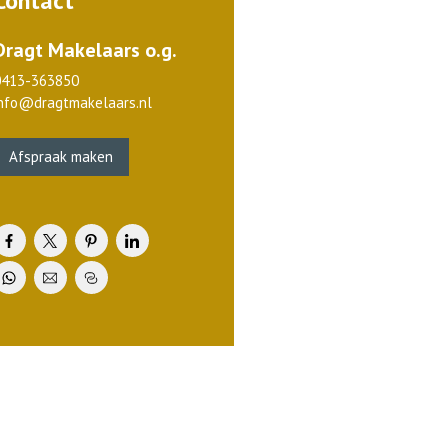
Contact
Dragt Makelaars o.g.
0413-363850
info@dragtmakelaars.nl
Afspraak maken