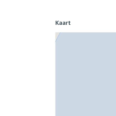
huurder door de eigenaar/verhuu
Beheer:
Beheer zal uitgevoerd worden do
Kaart
Afbeeldingen:
Er kunnen geen rechten worden 
afbeeldingen, deze wijken namel
werkelijkheid.