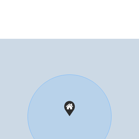
rder.
or verhuurder.
ontleend aan de in de presentatie opgenomen
ijk op bepaalde punten af van de gerealiseerde