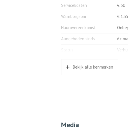
waarborgsom te storten van ee
Servicekosten
€ 50
van de nakoming van zijn verpli
Over deze waarborgsom wordt ge
Waarborgsom
€ 1.3
blijkt dat de huurder aan al zij
voortvloeien, heeft voldaan, z
Huurovereenkomst
Onbep
Voorwaarden verhuur:
Aangeboden sinds
6+ m
De woning zal verhuurd worden 
Status
leegstandswet.
Verhu
Wijzigingen:
Aanvaarding
Besch
Het is huurder, zonder schriftel
Bekijk alle kenmerken
Soort woonhuis
Appar
het gehuurde bouwkundige wijzig
aan te brengen. Verder is het h
Soort bouw
Nieu
raam- en deurkozijnen, radiatore
vloer- en of wandtegels. Het bo
Bouwjaar
1954
aanbrengen van een douchescher
zorgvuldige wijze geschiedt en i
Soort dak
Pann
Aanvullende eisen:
Ligging
In wo
-In het appartement mag niet w
Media