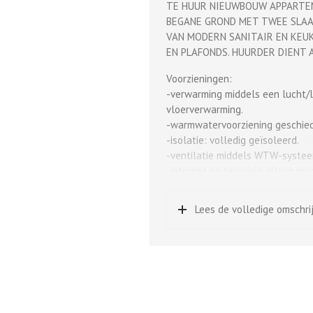
TE HUUR NIEUWBOUW APPARTEM
BEGANE GROND MET TWEE SLAA
VAN MODERN SANITAIR EN KEU
EN PLAFONDS. HUURDER DIENT
Voorzieningen:
-verwarming middels een lucht/
vloerverwarming.
-warmwatervoorziening geschied
-isolatie: volledig geïsoleerd.
-ventilatie middels WTW-systee
-internet en televisie alleen mog
-voldoende parkeergelegenheid o
Lees de volledige omschri
Bouwjaar:
Oorspronkelijk bouwjaar Zwijsen
gerenoveerd en omgezet naar a
Woonoppervlakte:
Het appartement heeft een woo
Huurprijs: