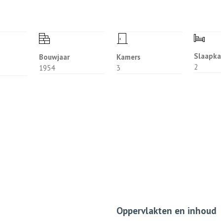
clusief het verbruik van water en elektriciteit en de
lke door inschrijving in het bevolkingsregister van
kening van de huurder/bewoner komen. De huurprijs
taling te worden voldaan middels een automatische
Slaapk
Bouwjaar
Kamers
2
1954
3
 servicekosten bedragen € 50,00.
rlenging per maand.
n artikel 19.1. van de algemene bepalingen
or het eerst op 1 juli 2024.
Oppervlakten en inhoud
de huurder in handen van de verhuurder een