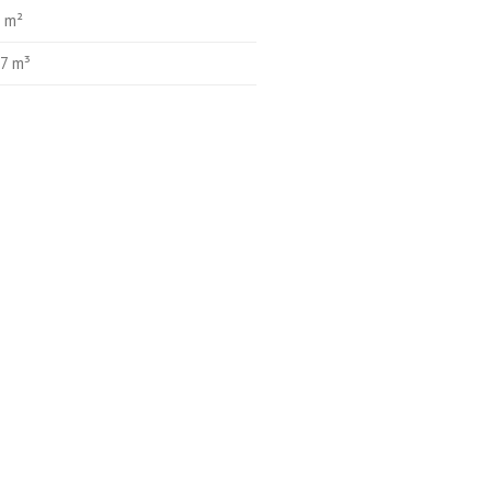
 m²
7 m³