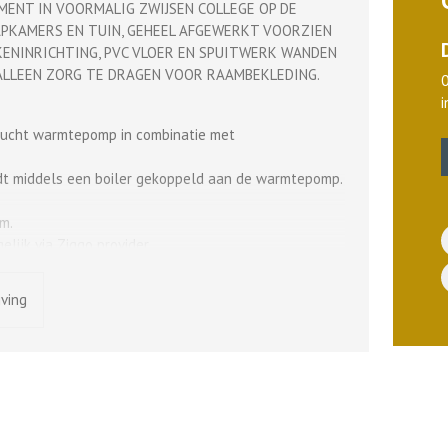
ENT IN VOORMALIG ZWIJSEN COLLEGE OP DE
PKAMERS EN TUIN, GEHEEL AFGEWERKT VOORZIEN
KENINRICHTING, PVC VLOER EN SPUITWERK WANDEN
 ALLEEN ZORG TE DRAGEN VOOR RAAMBEKLEDING.
lucht warmtepomp in combinatie met
t middels een boiler gekoppeld aan de warmtepomp.
m.
elijk via Ziggo provider.
p privé terrein.
jving
 College 1954, vervolgens in 2022/2023 volledig
ppartementen.
noppervlakte van 86 m².