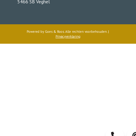
5466 SB Veghel
Powered by
Goes & Roos
.
Alle rechten voorbehouden
. |
Privacyverklaring