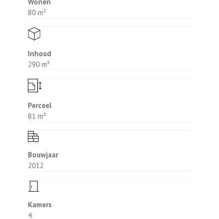
inloopdouche voorzien van glazencabine en
Wonen
thermostaatkraan, wastafel in meubel en
80 m²
tegelvloer, slaapkamer achterzijde met
tegelvloer.
Bouwjaar: 2012.
Inhoud
Perceel: 81 m².
290 m³
Inhoud/woonoppervlakte: de woning heeft
een totale bruto inhoud van ca. 290 m³, de
gebruiksoppervlakte wonen bedraagt ca.
Perceel
79,90 m² en de gebruiksoppervlakte
81 m²
externe bergruimte bedraagt ca. 4,00 m².
Voor deze woning is een meetrapport
opgemaakt conform branche-brede
meetinstructie.
Bouwjaar
2012
Voorzieningen:
-Gasgestookte centrale
verwarmingsinstallatie met
vloerverwarming in de gehele woning.
Kamers
Bouwjaar Intergas HR cv-combiketel, 2011.
4