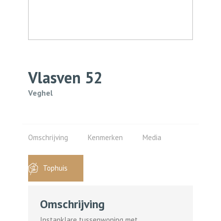
Vlasven
52
Veghel
Omschrijving
Kenmerken
Media
Tophuis
Omschrijving
Instapklare tussenwoning met