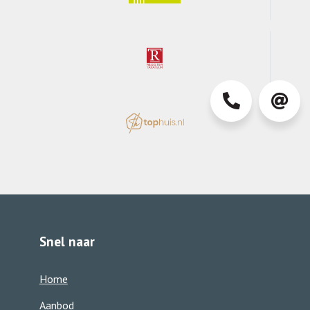
0413-
info@d
363850
Snel naar
Home
Aanbod