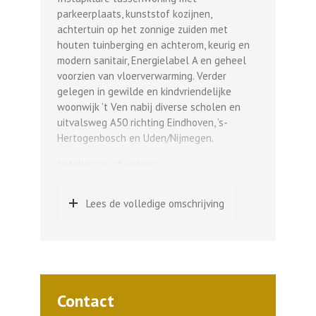
parkeerplaats, kunststof kozijnen,
achtertuin op het zonnige zuiden met
houten tuinberging en achterom, keurig en
modern sanitair, Energielabel A en geheel
voorzien van vloerverwarming. Verder
gelegen in gewilde en kindvriendelijke
woonwijk ’t Ven nabij diverse scholen en
uitvalsweg A50 richting Eindhoven, ’s-
Hertogenbosch en Uden/Nijmegen.
Indeling en afwerking:
Hal met tegelvloer en meterkast,
woonkeuken met tegelvloer, vaste dichte
Lees de volledige omschrijving
trap naar 1e verdieping, loopdeur naar
achtertuin en nette L-vormige
keukeninrichting bestaande uit diverse
kasten, laden, kunststof werkblad met rvs-
spoelbak en verder voorzien van de
navolgende inbouwapparatuur: 4-pits
Contact
gaskookplaat, afzuigkap, oven en koel-