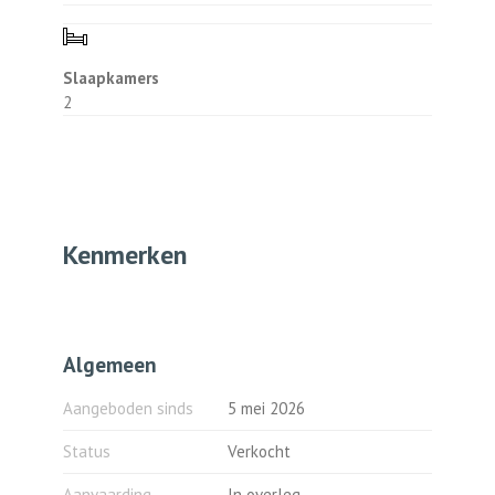
-Warmwatervoorziening geschiedt middels
de gecombineerde cv-ketel.
-Isolatie: de woning is volledig geïsoleerd.
-Mechanisch ventilatie aanwezig.
Slaapkamers
-Houten tuinberging in de achtertuin.
2
-Parkeerplaats onder halve carport in de
voortuin.
-Glasvezel voorbereiding in de meterkast.
Tuin:
-De voortuin is voorzien van sierbestrating,
Kenmerken
verlichting, halve carport en parkeerplaats.
-De achtertuin is voorzien van
sierbestrating, kunstgras, verlichting,
zonneluifel en houten tuinberging.
Algemeen
-Achterom middels stalen poort naar
binnenterrein voorzien van openbare
Aangeboden sinds
5 mei 2026
parkeerplaatsen.
Status
Verkocht
Kettingbedingen:
Er is sprake van enkele kettingbedingen
Aanvaarding
In overleg