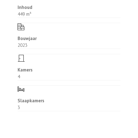
nauwkeurig aan te geven online. Vraag
Inhoud
ernaar bij de verkopend makelaar.
449 m³
Bouwjaar
2023
Kamers
4
Slaapkamers
3