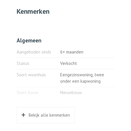
Kenmerken
Algemeen
Aangeboden sinds
6+ maanden
Status
Verkocht
Soort woonhuis
Eengezinswoning, twee
onder een kapwoning
Soort bouw
Nieuwbouw
Bouwjaar
2023
Bekijk alle kenmerken
Ligging
In woonwijk, open ligging