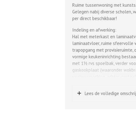
Ruime tussenwoning met kunststo
Gelegen nabij diverse scholen, w
per direct beschikbaar!
Indeling en afwerking:
Hal met meterkast en laminaatvlo
laminaatvloer, ruime sfeervoll
trapopgang met provisieruimte, 
vormige keukeninrichting bestaa
met 1½ rvs spoelbak, verder voo
gaskookplaat (waaronder wokbra
vaatwasmachine, achter-portaal 
achtertuin.
Lees de volledige omschri
Achtertuin:
Onderhoudsvriendelijke achtert
elektrisch bedienbare garagedeu
1e verdieping:
Overloop met vloerbedekking en 
rechts achter met laminaatvloer