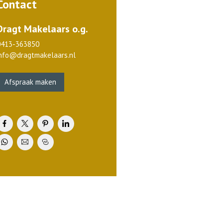
Contact
Dragt Makelaars o.g.
0413-363850
info@dragtmakelaars.nl
Afspraak maken