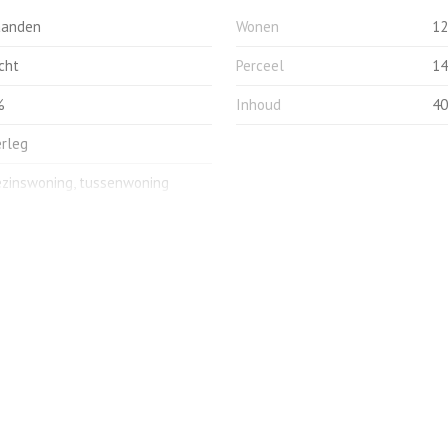
l, zonnescreens t.b.v. keukenraam en woonkamer
aanden
Wonen
12
cht
Perceel
14
onkamer.
%
Inhoud
40
en, per direct mogelijk.
erleg
zinswoning, tussenwoning
aande bouw
en
onwijk
Energie
ers (4 slaapkamers)
Energielabel