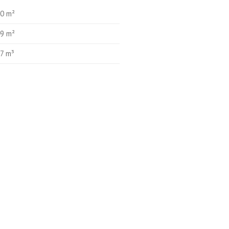
0 m²
9 m²
7 m³
C