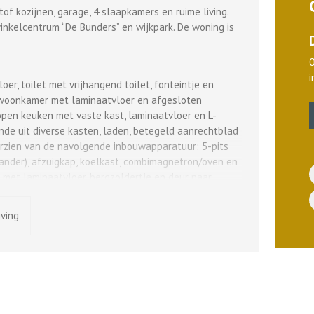
f kozijnen, garage, 4 slaapkamers en ruime living.
inkelcentrum “De Bunders” en wijkpark. De woning is
er, toilet met vrijhangend toilet, fonteintje en
e woonkamer met laminaatvloer en afgesloten
open keuken met vaste kast, laminaatvloer en L-
nde uit diverse kasten, laden, betegeld aanrechtblad
rzien van de navolgende inbouwapparatuur: 5-pits
nder), afzuigkap, koelkast, combimagnetron/oven en
met laminaatvloer, bergzoldertje en deur naar
jving
uin met achterom en garage (deels open) met
r.
vaste dichte trap naar 2e verdieping, slaapkamer
, ruime badkamer voorzien van douchecabine, ligbad,