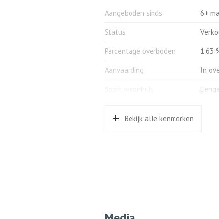
-Zonneluifel aan de achtergeve
Aangeboden sinds
6+ m
voorzijde.
-Diverse horren aanwezig.
Status
Verko
-Glasvezel aansluiting in de wo
Percentage overboden
1.63 
Aanvaarding:
In overleg met verkoper te bepal
Aanvaarding
In ov
Soort woonhuis
Eenge
Soort bouw
Best
Bekijk alle kenmerken
Bouwjaar
1975
Soort dak
Pann
Ligging
In wo
Indeling
Aantal kamers
5 kam
Media