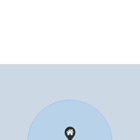
o
Soort parkeergelegenheid
Op
a, elektrische deur