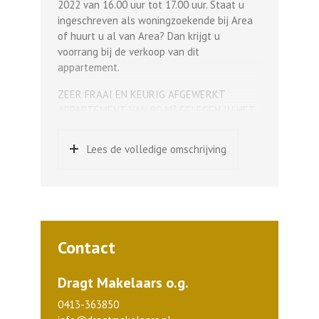
2022 van 16.00 uur tot 17.00 uur. Staat u
ingeschreven als woningzoekende bij Area
of huurt u al van Area? Dan krijgt u
voorrang bij de verkoop van dit
appartement.
ZEER FRAAI EN KEURIG AFGEWERKT
APPARTEMENT VAN 90 M² GELEGEN IN HET
CENTRUM VAN ERP, HET APPARTEMENT
BEVINDT ZICH OP DE 2E VERDIEPING EN
Lees de volledige omschrijving
BESCHIKT VERDER OVER EEN LOGGIA, EEN
BERGING EN EEN EIGEN PARKEERPLAATS OP
HET AFGESLOTEN BINNENTERREIN.
Algemeen:
Representatieve entree met videofoon,
Contact
postkasten, trap en liftinstallatie, hal met
eigen berging en toegang tot
parkeerplaatsen.
Dragt Makelaars o.g.
0413-363850
Indeling en afwerking appartement: