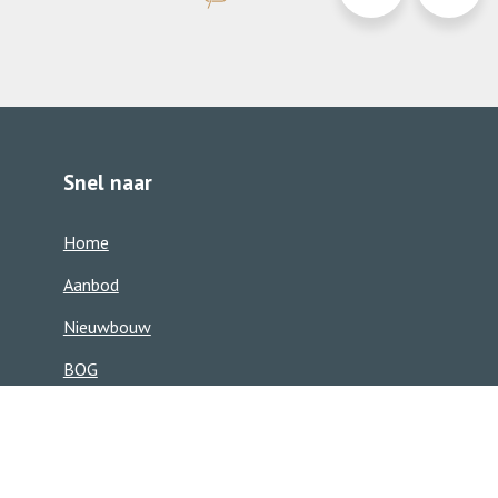
0413-
info@d
363850
Snel naar
Home
Aanbod
Nieuwbouw
BOG
Ons team
Zoekservice
Contact