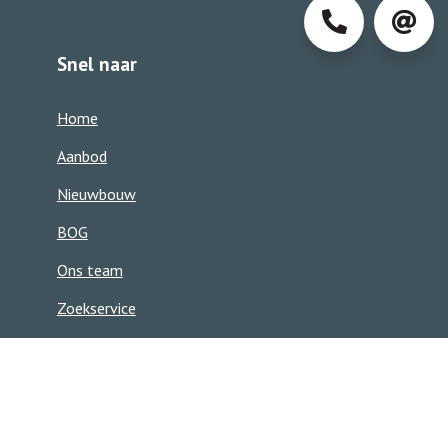
Snel naar
0413-
info@d
Home
363850
Aanbod
Nieuwbouw
BOG
Ons team
Zoekservice
Contact
Contact