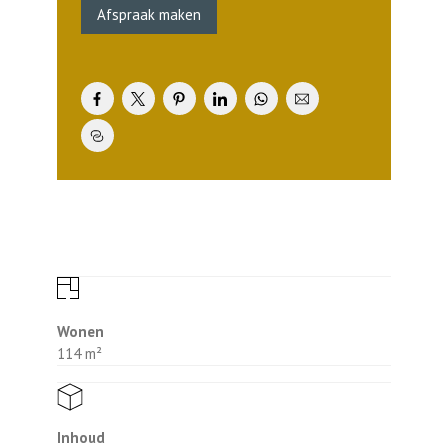
Afspraak maken
toegang tot de achtertuin.
Eerste verdieping
Op de eerste verdieping tref je drie mooie
slaapkamers. De hoofdslaapkamer ligt aan
de voorzijde, deze heeft een oppervlakte
van ruim 12 m2. De andere twee
slaapkamers liggen aan de tuinzijde. Op
deze woonlaag vind je tevens de badkamer.
Hierin zijn in basis een wastafel, een
douchehoek en een toilet voorzien. Ideaal!
Tweede verdieping
De tweede verdieping van de rijwoningen is
bereikbaar met een vaste trap. Bij de
Wonen
hoekwoningen is in de zijgevel een raam
114 m²
opgenomen voor een prettige lichtinval op
deze woonlaag. Op de tweede verdieping
worden de technische installaties
geplaatst, met uitzondering van de
Inhoud
warmtepomp, die bevindt zich in de