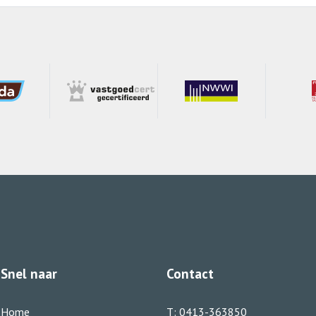
Snel naar
Contact
Home
T:
0413-363850