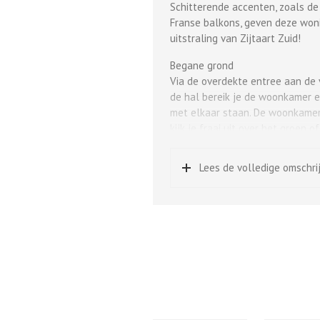
Schitterende accenten, zoals de 
Franse balkons, geven deze woni
uitstraling van Zijtaart Zuid!
Begane grond
Via de overdekte entree aan de v
de hal bereik je de woonkamer e
met elkaar staan. De woonkamer 
kijk je fraai uit over het groen 
geniet je van een prettige licht
zitten er daarbij naar binnenslaa
Lees de volledige omschri
achtergevel is naast de hoge r
achtertuin.
Eerste verdieping
Op de eerste verdieping tref je
de voorzijde, deze heeft een op
slaapkamers liggen aan de tuinz
Hierin zijn in basis een wastafel
Tweede verdieping