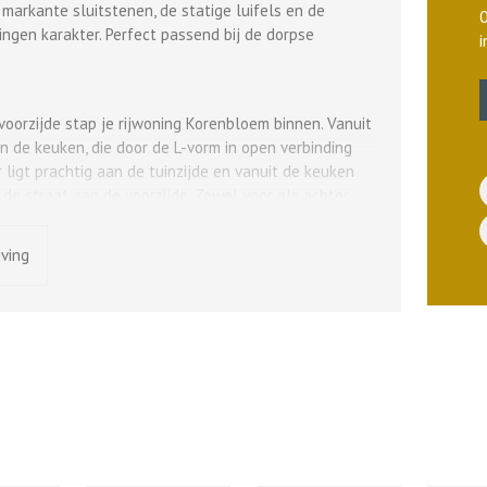
markante sluitstenen, de statige luifels en de
ngen karakter. Perfect passend bij de dorpse
oorzijde stap je rijwoning Korenbloem binnen. Vanuit
n de keuken, die door de L-vorm in open verbinding
ligt prachtig aan de tuinzijde en vanuit de keuken
of de straat aan de voorzijde. Zowel voor als achter
inval door de mooie raampartijen. Bij de hoekwoningen
nde tuindeuren in de zijgevel. In de grote pui in de
jving
amen ook een deur opgenomen voor toegang tot de
 drie mooie slaapkamers. De hoofdslaapkamer ligt aan
pervlakte van ruim 12 m2. De andere twee
ijde. Op deze woonlaag vind je tevens de badkamer.
, een douchehoek en een toilet voorzien. Ideaal!