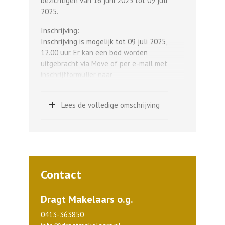
bezichtigen van 16 juni 2025 tot 09 juli
2025.
Inschrijving:
Inschrijving is mogelijk tot 09 juli 2025,
12.00 uur. Er kan een bod worden
uitgebracht via Move of per e-mail met
inschrijfformulier naar
info@dragtmakelaars.nl.
Niet gunnen: verkoper heeft het recht om
Lees de volledige omschrijving
niet te gunnen, zonder opgaaf van reden.
Gunnen: Bij gunnen zal verkoper de koper
telefonisch en schriftelijk informeren over
het gunnen.
Op Loopafstand van het centrum gelegen
Contact
“PENTHOUSE” voorzien van twee
dakterrassen, berging en parkeerplaats op
Dragt Makelaars o.g.
begane grond.
0413-363850
Sterke punten: