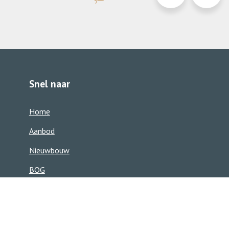
0413-
info@d
363850
Snel naar
Home
Aanbod
Nieuwbouw
BOG
Ons team
Zoekservice
Contact