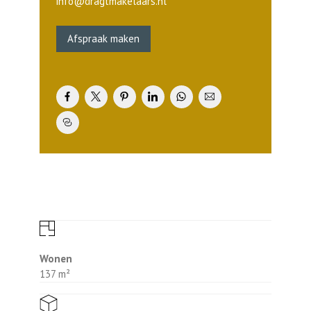
info@dragtmakelaars.nl
-Op loopafstand van centrum gelegen.
-Woonoppervlakte penthouse 136,60 m².
Afspraak maken
-Twee dakterrassen totaal 85,30 m².
-Lift aanwezig.
-Eigen parkeerplaats en berging op begane
grond.
Algemeen:
Het appartementencomplex waarvan
onderhavig appartement deel uitmaakt is
gebouwd in 2001. Het gebouw omvat 32
appartementen met bergingen in de
onderbouw en een middels een slagboom
afgesloten binnenterrein voor parkeren. Bij
onderhavig appartement behoort een vaste
parkeerplaats. De ingang naar het
appartement bevindt zich aan de Mr. Van
Wonen
Coothstraat. De deur van de hoofdentree is
137 m²
te allen tijde gesloten. Bij de voordeur
bevindt zich een bellentableau met
videofoon (intercom met camera). In de hal