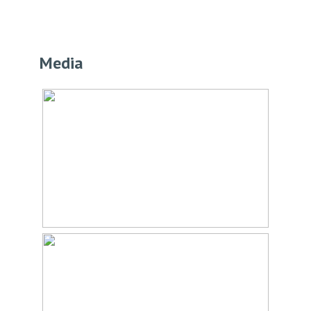
Soort dak
Bitumineuze dakbedekking
Ligging
In centrum
Media
Oppervlakten en inhoud
Wonen
137 m²
Gebouwgebonden Buitenruimte
85 m²
Externe bergruimte
6 m²
Inhoud
438 m³
Indeling
Aantal kamers
3 kamers (2 slaapkamers)
Aantal badkamers
1 badkamer
Badkamervoorzieningen
Douche, dubbele wastafel,