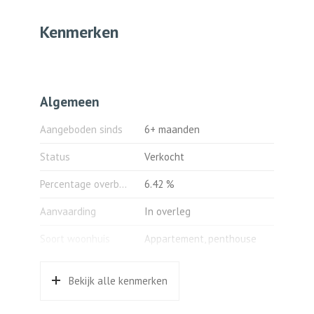
136,60 m², de gebruiksoppervlakte
gebouwgebonden buitenruimte bedraagt ca.
Kenmerken
85,30 m² en de gebruiksoppervlakte
externe bergruimte bedraagt ca. 6,10 m².
Voor deze woning is een meetrapport
opgemaakt conform Branchebrede
Meetinstructie – gebaseerd op NEN 2580.
Algemeen
Voorzieningen:
Aangeboden sinds
6+ maanden
-Gasgestookte centrale
verwarmingsinstallatie met radiatoren.
Status
Verkocht
Bouwjaar cv-combiketel, 2001.
-De warmwatervoorziening geschiedt
Percentage overboden
6.42 %
middels de cv-combiketel.
Aanvaarding
In overleg
-Individuele levering van gas, water en
elektriciteit.
Soort woonhuis
Appartement, penthouse
-Berging op de begane grond.
-Eigen parkeerplaats op afgesloten terrein.
Soort bouw
Bestaande bouw
-Intercominstallatie.
Bekijk alle kenmerken
Bouwjaar
2001