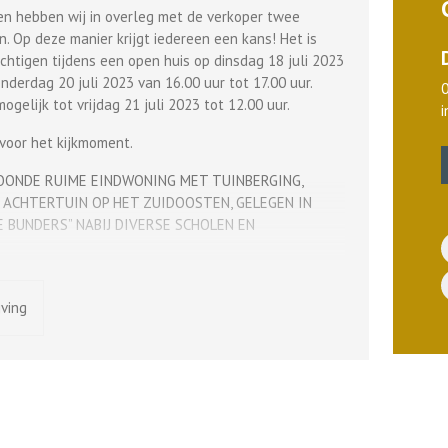
en hebben wij in overleg met de verkoper twee
Op deze manier krijgt iedereen een kans! Het is
chtigen tijdens een open huis op dinsdag 18 juli 2023
nderdag 20 juli 2023 van 16.00 uur tot 17.00 uur.
ogelijk tot vrijdag 21 juli 2023 tot 12.00 uur.
 voor het kijkmoment.
ONDE RUIME EINDWONING MET TUINBERGING,
ACHTERTUIN OP HET ZUIDOOSTEN, GELEGEN IN
 BUNDERS” NABIJ DIVERSE SCHOLEN EN
loer, meterkast voorzien van nieuwe stoppenkast
jving
vrijhangend toilet, fonteintje en tegelvloer, doorzon
alfopen keuken met laminaatvloer, deur naar
ukeninrichting (2014) bestaande uit diverse kasten,
 rvs spoelbak, verder is de keuken voorzien van de
pits gaskookplaat (inclusief wokbrander), afzuigkap,
aatwasmachine.