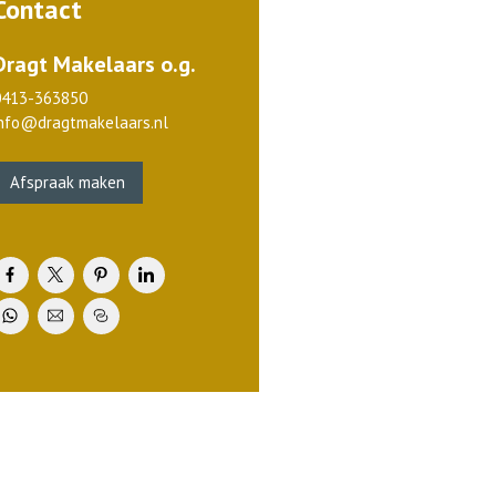
Contact
Dragt Makelaars o.g.
0413-363850
info@dragtmakelaars.nl
Afspraak maken