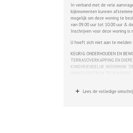
In verband met de vele aanvrag
kijkmomenten kunnen afstemmen. 
mogelijk om deze woning te bezi
van 09.00 uur tot 10.00 uur & do
Inschrijven voor deze woning is m
U hoeft zich niet aan te melden
KEURIG ONDERHOUDEN EN BEWO
TERRASOVERKAPPING EN DIEPE 
KINDVRIENDELIJK WOONWIJK “DE
WINKELCENTRUM “DE BUNDERS”.
Indeling en afwerking:
Hal met garderobe en laminaatv
Lees de volledige omschri
(2022), toilet bestaande uit een 
woonkamer met laminaatvloer, h
achtertuin en nette L-vormige ke
laden en kunststof werkblad met
navolgende inbouwapparatuur: 5-
hete-lucht-oven, koelkast en v