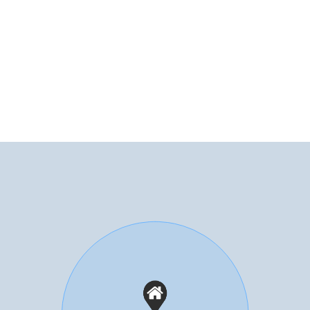
Parkeergelegenheid
taand steen
Soort parkeergelegenheid
Op