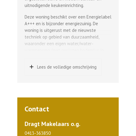
uitnodigende keukeninrichting.
Deze woning beschikt over een Energielabel
A+++ en is bijzonder energiezuinig. De
woning is uitgerust met de nieuwste
techniek op gebied van duurzaamheid,
waaronder een eigen water/water-
warmtepomp (met gesloten bodemlus in
het grondwater), hoog-
rendementsvloerverwarming én
Lees de volledige omschrijving
vloerkoeling in de gehele woning, een
(balans)ventilatie systeem met
warmteterugwinning, triple glas in de
gehele woning, een douche warmte-
terugwin systeem en maar liefst 12
zonnepanelen geïntegreerd in een Enphase
Contact
systeem!
Indeling en afwerking:
Dragt Makelaars o.g.
Hal met pvc vloer en meterkast (met 3-
0413-363850
fasenaansluiting), installatieruimte met