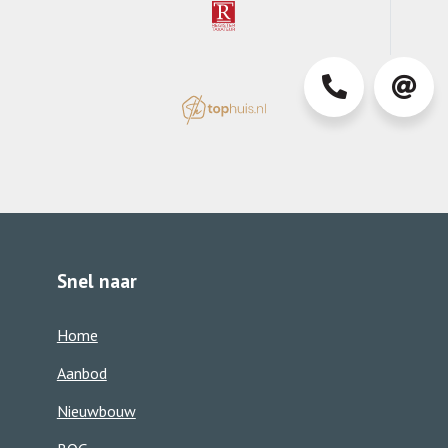
0413-
info@d
363850
Snel naar
Home
Aanbod
Nieuwbouw