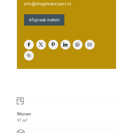
werkblad en rvs spoelbak bevat diverse
info@dragtmakelaars.nl
kasten, laden, een inductiekookplaat met
geïntrigeerde afzuigkap (Bora),
Afspraak maken
vaatwasmachine, koelkast, 3-laden
diepvriezer en combi-oven.
Achtertuin:
De achtertuin is fraai aangelegd en
voorzien van een achterom, ruime houten
tuinberging en vrij uitzicht over de
landerijen.
1e verdieping:
Op de gehele 1e verdieping ligt een
laminaatvloer. Aan de achterzijde is een
riante slaapkamer met de mogelijkheid voor
het creëren van een extra (slaap)kamer. De
slaapkamer aan de voorzijde is voorzien van
Wonen
een Fakro dakraam. In de keurig betegelde
97 m²
badkamer is een inloopdouche met
thermostaatkraan en glazen spatscherm,