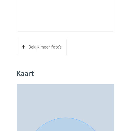
Bergruimte
Schuur/berging
Vrijstaand hout
Parkeergelegenheid
Bekijk meer foto's
Soort parkeergelegenheid
Openbaar parkeren
Kaart