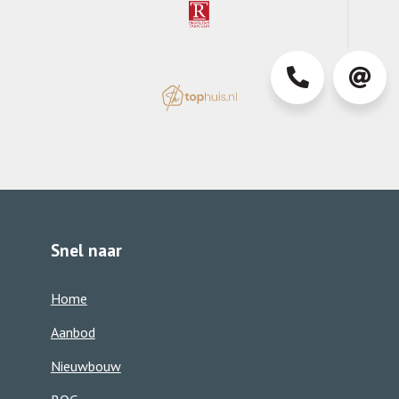
0413-
info@d
363850
Snel naar
Home
Aanbod
Nieuwbouw