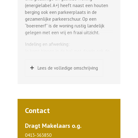
(energielabel A+) heeft naast een houten
berging ook een parkeerplaats in de
gezamenlijke parkeerschuur. Op een
“boerenerf” is de woning rustig landelijk
gelegen met een vrij en fraai uitzicht.
Indeling en afwerking:
Je komt binnen in de hal met daarin ook de
meterkast en vaste dichte trap naar 1e
verdieping. Het toilet bevat een vrij
Lees de volledige omschrijving
hangend toilet, fonteintje en tegelvloer. De
fraaie en strakke visgraat pvc vloer loopt
door in de woonkamer. Je krijgt direct zicht
op de achtertuin door de grote raampartij in
de achtergevel waardoor ook veel licht de
woonkamer in komt. Er is ook een ruime
Contact
trapkast. Aan de voorzijde bevindt zich de
moderne, halfopen keuken met eveneens
Dragt Makelaars o.g.
raampartij tot aan de vloer. De L-vormige
keukenopstelling met een kunststof
0413-363850