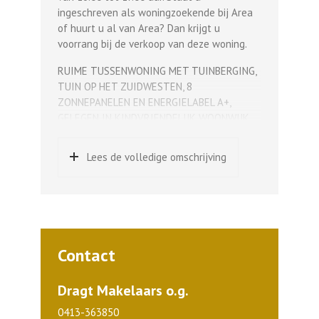
ingeschreven als woningzoekende bij Area
of huurt u al van Area? Dan krijgt u
voorrang bij de verkoop van deze woning.
RUIME TUSSENWONING MET TUINBERGING,
TUIN OP HET ZUIDWESTEN, 8
ZONNEPANELEN EN ENERGIELABEL A+,
GELEGEN IN KINDVRIENDELIJK WOONWIJK
NABIJ SPEELTUIN EN BASISSCHOOL EN
CENTRUM VAN ERP OP LOOPAFSTAND.
Lees de volledige omschrijving
Indeling en afwerking:
Hal met kastruimte, meterkast en
tegelvloer, toilet met fonteintje en
tegelvloer, sfeervolle L-vormige woonkamer
met tegelvloer en vaste dichte trap naar 1e
Contact
verdieping, dichte keuken met deur naar
achtertuin en tegelvloer, verder voorzien
van eenvoudige keukeninrichting met
Dragt Makelaars o.g.
kunststof werkblad en rvs spoelbak met
0413-363850
eengreepsmengkraan, aansluiting voor