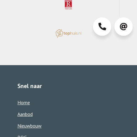
0413-
info@d
363850
Snel naar
Home
Aanbod
Nieuwbouw