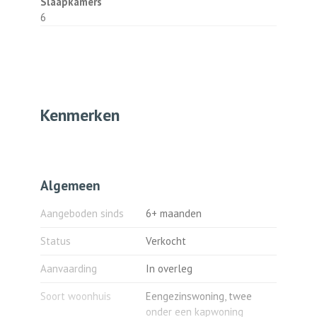
Slaapkamers
6
Kenmerken
Algemeen
Aangeboden sinds
6+ maanden
Status
Verkocht
Aanvaarding
In overleg
Soort woonhuis
Eengezinswoning, twee
onder een kapwoning