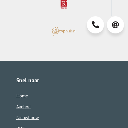
0413-
info@d
363850
Snel naar
Home
Aanbod
Nieuwbouw