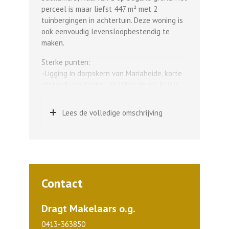
perceel is maar liefst 447 m² met 2
tuinbergingen in achtertuin. Deze woning is
ook eenvoudig levensloopbestendig te
maken.
Sterke punten:
-Ligging in dorpskern van Mariaheide, korte
afstand van Veghel en Uden en via A50 is
Eindhoven, Den Bosch en Nijmegen goed
bereikbaar.
Lees de volledige omschrijving
-6 slaapkamers.
-11 zonnepanelen, geplaatst in 2023.
-Airconditioning aanwezig.
-Energielabel B.
-Perceel: 447 m².
-Woonoppervlakte: 205,5 m².
Contact
-Eenvoudig levensloopbestendig te maken.
Indeling en afwerking: overdekte entree,
Dragt Makelaars o.g.
hal met tegelvloer, meterkast met nieuwe
0413-363850
groepenkast en trapopgang naar verdieping,