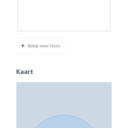
Garage
Capaciteit
1 auto
Voorzieningen
Elektra
Parkeergelegenheid
Bekijk meer foto's
Soort parkeergelegenheid
Op eigen terrein
Kaart