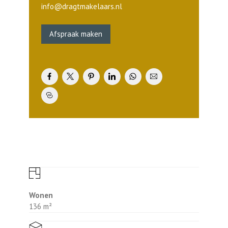
uit diverse kasten, laden, kunststof
info@dragtmakelaars.nl
werkblad met rvs spoelbak en de
navolgende inbouwapparatuur: inductie
Afspraak maken
kookplaat, afzuigkap, oven, vaatwasmachine
en los geplaatste Amerikaanse koelkast
(ter overname). Daarnaast is er nog een
praktische provisie-/trapkast voor extra
bergruimte. De gehele begane grond is
afgewerkt met een stijlvolle tegelvloer in
houtlook, voorzien van comfortabele
vloerverwarming.
Achtertuin:
De onderhoudsvriendelijke achtertuin is
ideaal gelegen op het Zuidwesten en
beschikt over twee terrasoverkappingen.
Eén direct aan de achtergevel, compleet
met sfeervolle inbouwverlichting, en een
Wonen
tweede overkapping in de achtertuin. Aan
136 m²
de zijgevel van de woning zit een houten
tuinberging. Verder beschikt de woning over