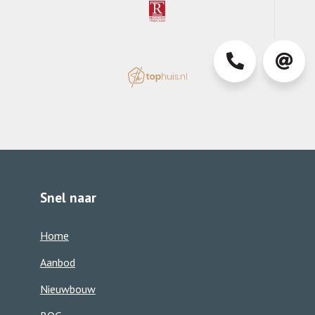
0413-
info@d
363850
Snel naar
Home
Aanbod
Nieuwbouw