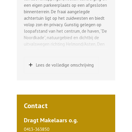
een eigen parkeerplaats op een afgesloten
binnenterrein. De fraai aangelegde
achtertuin ligt op het zuidwesten en biedt
volop zon én privacy. Gunstig gelegen op
loopafstand van het centrum, de haven, “De
Noordkade”, natuurgebied en dichtbij de
uitvalswegen richting Helmond/Asten, Den
Bosch, Eindhoven en Uden.
Indeling en afwerking:
Lees de volledige omschrijving
Begane grond:
In de hal bevindt zich een vaste dichte trap
naar de 1e verdieping, een meterkast en het
toilet. Het toilet bestaat uit een
vrijhangend toilet met fonteintje. Via de hal
betreed je de ruime woonkamer aan de
Contact
tuinzijde met veel lichtinval en een
loopdeur naar de achtertuin. De halfopen
Dragt Makelaars o.g.
keuken aan de voorzijde is voorzien van een
nette L-vormige keukeninrichting bestaande
0413-363850