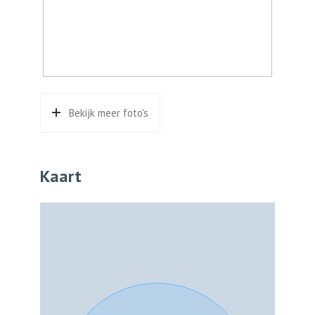
Soort parkeergelegenheid
Op afgesloten terrein, op
eigen terrein, openbaar
parkeren
Bekijk meer foto's
Kaart