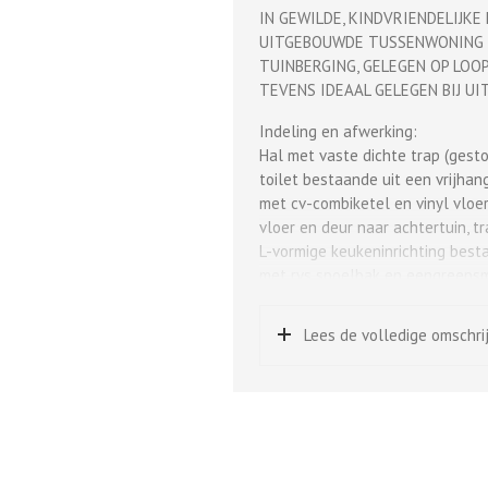
IN GEWILDE, KINDVRIENDELIJK
UITGEBOUWDE TUSSENWONING M
TUINBERGING, GELEGEN OP LOO
TEVENS IDEAAL GELEGEN BIJ U
Indeling en afwerking:
Hal met vaste dichte trap (gesto
toilet bestaande uit een vrijhan
met cv-combiketel en vinyl vloe
vloer en deur naar achtertuin, t
L-vormige keukeninrichting besta
met rvs spoelbak en eengreepsm
inbouwapparatuur 4-pits gaskook
vaatwasmachine en oven, de keuk
Lees de volledige omschri
een raampartij tot aan de vloer w
Achtertuin:
Onderhoudsarme achtertuin voorz
houten tuinberging en achterom
1e verdieping: