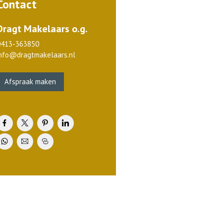
Contact
Dragt Makelaars o.g.
0413-363850
info@dragtmakelaars.nl
Afspraak maken