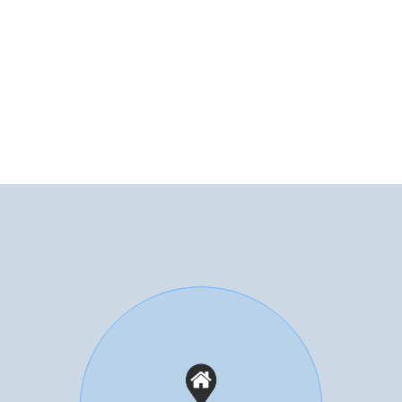
taand hout
Soort parkeergelegenheid
Op