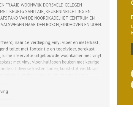
E EN FRAAIE WOONWIJK DORSVELD GELEGEN
ET KEURIG SANITAIR, KEUKENINRICHTING EN
PAFSTAND VAN DE NOORDKADE, HET CENTRUM EN
ITVALSWEGEN NAAR DEN BOSCH, EINDHOVEN EN UDEN.
ffeerd) naar 1e verdieping, vinyl vloer en meterkast,
gend toilet met fonteintje en tegelvloer, bergkast
r, ruime sfeervolle uitgebouwde woonkamer met vinyl
rapkast met vinyl vloer, halfopen keuken met keurige
ande uit diverse kasten, laden, kunststof werkblad
engkraan, verder voorzien van de navolgende
plaat, afzuigkap, koelkast met vriesvak,
en is eveneens voorzien van een vinyl vloer en van
jving
at voor veel lichtinval zorgt.
ien van zonneterras, sierbestrating, buitenkraan,
.