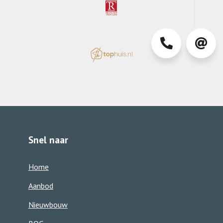
0413-
info@d
363850
Snel naar
Home
Aanbod
Nieuwbouw