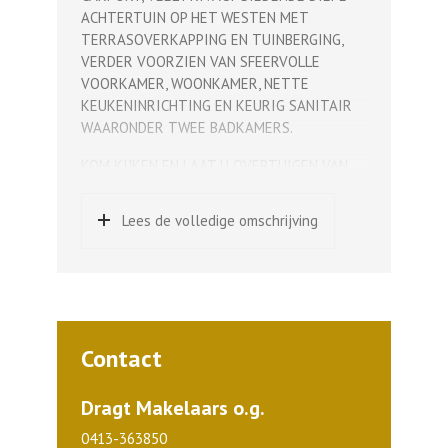
ACHTERTUIN OP HET WESTEN MET
TERRASOVERKAPPING EN TUINBERGING,
VERDER VOORZIEN VAN SFEERVOLLE
VOORKAMER, WOONKAMER, NETTE
KEUKENINRICHTING EN KEURIG SANITAIR
WAARONDER TWEE BADKAMERS.
KOM KIJKEN EN LAAT U OVERTUIGEN VAN
WAT DEZE UNIEKE WONING QUA INDELING U
TE BIEDEN HEEFT!
Lees de volledige omschrijving
Indeling en afwerking:
Kelder:
Vanuit hal naar kelder, portaal met travertin
vloer en toegang tot kelderkast,
kelderruimte met cv-ketel en boiler.
Contact
Begane grond:
Ruime hal met garderobe en travertin,
Dragt Makelaars o.g.
portaal met meterkast, travertin vloer en
0413-363850
trap naar verdieping en kelder, toilet