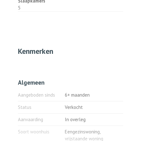
Slaapkamers
Bergzolder:
5
Middels vlizotrap te bereiken bergzolder.
Bouwjaar: 1954 en nadien in 1989
aangebouwd en opgebouwd.
Perceel: 575 m².
Inhoud/woonoppervlakte: het woonhuis
Kenmerken
heeft een totale inhoud van 817,35 m³, de
gebruiksoppervlakte wonen bedraagt
205,26 m², de overige inpandige ruimte
bedraagt 27,24 m², de gebouwgebonden
Algemeen
buitenruimte bedraagt 16,68 m² en de
externe bergruimte bedraagt 12,95 m² (voor
Aangeboden sinds
6+ maanden
deze woning is een meetrapport opgemaakt
conform NEN 2580:2007 inclusief
Status
Verkocht
correctieblad C1:2008).
Aanvaarding
In overleg
Voorzieningen:
-gasgestookte centrale
Soort woonhuis
Eengezinswoning,
verwarmingsinstallatie met warmteafgifte
vrijstaande woning