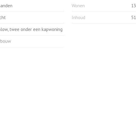
aanden
Wonen
13
cht
Inhoud
51
low, twee onder een kapwoning
wbouw
Kadastrale gegevens
ers (1 slaapkamer)
Perceelnaam
kamer
Oppervlakte
26
e, toilet, wastafel
Parkeergelegenheid