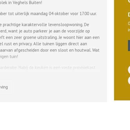
lek in Veghels Buiten!
ber tot uiterlijk maandag 04 oktober voor 17.00 uur.
e prachtige karaktervolle levensloopwoning. De
eerd, want je auto parkeer je aan de voorzijde op
ft een zeer groene uitstraling. Je woont hier aan een
l rust en privacy. Alle tuinen liggen direct aan
aarvan afgescheiden door een sloot en houtwal. Wat
igen tuin!
arderobe. Nabij de keuken is een vaste provisiekast
 keuken zijn zeer licht doordat er daglicht komt
p de begane grond is ideaal ingedeeld; er zijn
en voor de meubels. Met de naastgelegen badkamer is
jving
leven lang woonplezier. De eerste verdieping is vrij in
kheid tot het realiseren van twee extra slaapkamers