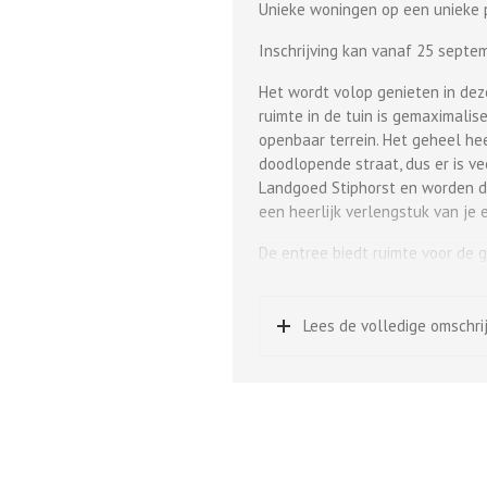
Unieke woningen op een unieke p
Inschrijving kan vanaf 25 septem
Het wordt volop genieten in dez
ruimte in de tuin is gemaximalis
openbaar terrein. Het geheel hee
doodlopende straat, dus er is vee
Landgoed Stiphorst en worden d
een heerlijk verlengstuk van je e
De entree biedt ruimte voor de g
ingebouwd. De woonkamer en open
van drie kanten. De slaapkamer o
diverse opstellingsmogelijkhed
Lees de volledige omschri
dit huis traploos bruikbaar; een 
te delen, maar biedt de mogelij
en een extra badkamer.
Kenmerken
• Percelen van 262 tot 333 m²
• Woonoppervlakte 138 m²