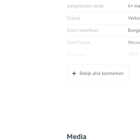
Aangeboden sinds
6+ m
Status
Verko
Soort woonhuis
Bunga
Soort bouw
Nieu
Bouwjaar
2022
Indeling
Bekijk alle kenmerken
Aantal kamers
2 kam
Aantal badkamers
1 bad
Badkamervoorzieningen
Douch
Aantal woonlagen
2
Media
Buitenruimte