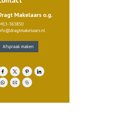
Contact
Dragt Makelaars o.g.
0413-363850
info@dragtmakelaars.nl
Afspraak maken