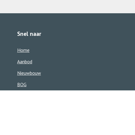
0413-
info@d
363850
Snel naar
Home
Aanbod
Nieuwbouw
BOG
Ons team
Zoekservice
Contact