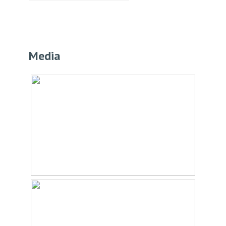
Wonen
158 m²
Inhoud
604 m³
Media
Indeling
Aantal kamers
4 kamers (3 slaapkamers)
Aantal badkamers
1 badkamer
Badkamervoorzieningen
Douche, wastafel
Aantal woonlagen
3
Kadastrale gegevens
Perceelnaam
Oppervlakte
387 m²