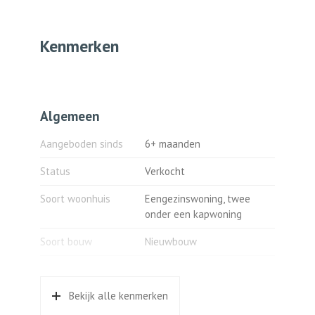
Kenmerken
Algemeen
Aangeboden sinds
6+ maanden
Status
Verkocht
Soort woonhuis
Eengezinswoning, twee
onder een kapwoning
Soort bouw
Nieuwbouw
Bouwjaar
2022
Bekijk alle kenmerken
Oppervlakten en inhoud