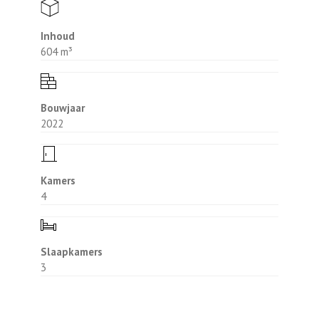
• Diverse optiemogelijkheden
Keuken en sanitair
Inhoud
Voor de keukeninrichting heeft u een vrije
604 m³
keuze. Er is standaard sanitair aanwezig en
uiteraard is dit aan te passen naar uw
wensen!
Bouwjaar
Afmeting tuin
2022
De afmeting van de tuin is niet nauwkeurig
aan te geven online. Vraag ernaar bij de
verkopend makelaars of kijk op de
Kamers
situatietekening in de brochure.
4
Slaapkamers
3