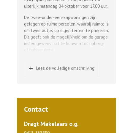
uiterlijk maandag 04 oktober voor 17.00 uur.
De twee-onder-een-kapwoningen zijn
gelegen op ruime percelen, waarbij ruimte is
om twee auto’s op eigen terrein te parkeren.
Dit geeft ook de mogelijkheid om de garage
indien gewenst uit te bouwen tot opberg-
of hobbyruimte.
Op de begane grond biedt de entree
voldoende ruimte voor een garderobe. Op
Lees de volledige omschrijving
de eerste verdieping bevindt zich een
tweede separaat toilet. Optioneel is een
bad mogelijk in de badkamer. De
zolderverdieping van bouwnummers 38 en
39 zijn voorzien van een stenen gemetselde
dakopbouw, wat de woning niet alleen een
Contact
fraaie uitstraling geeft maar ook zorgt voor
extra daglicht en leefruimte. Bij een aantal
Dragt Makelaars o.g.
andere bouwnummers is op de zolder
0413-363850